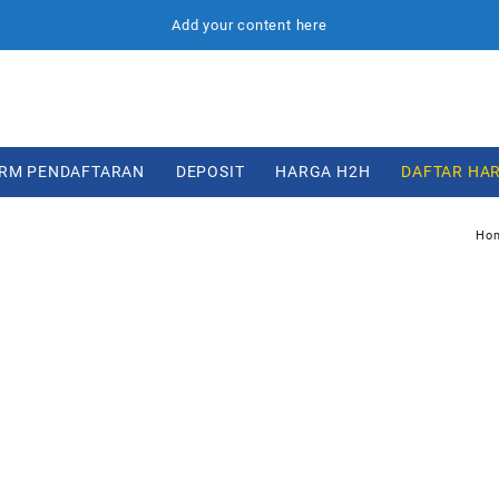
Add your content here
RM PENDAFTARAN
DEPOSIT
HARGA H2H
DAFTAR HA
Ho